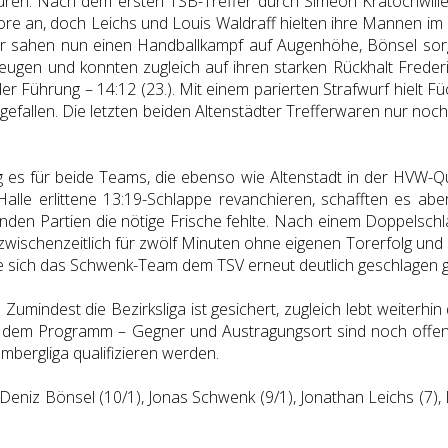
en. Nach dem ersten TSB-Treffer durch Simeon Kratochwille d
re an, doch Leichs und Louis Waldraff hielten ihre Mannen im
er sahen nun einen Handballkampf auf Augenhöhe, Bönsel sorgt
ugen und konnten zugleich auf ihren starken Rückhalt Freder
er Führung – 14:12 (23.). Mit einem parierten Strafwurf hielt 
gefallen. Die letzten beiden Altenstädter Trefferwaren nur noch f
es für beide Teams, die ebenso wie Altenstadt in der HVW-Qua
alle erlittene 13:19-Schlappe revanchieren, schafften es abe
nden Partien die nötige Frische fehlte. Nach einem Doppelschla
zwischenzeitlich für zwölf Minuten ohne eigenen Torerfolg und s
e sich das Schwenk-Team dem TSV erneut deutlich geschlagen 
Zumindest die Bezirksliga ist gesichert, zugleich lebt weiterhin 
f dem Programm – Gegner und Austragungsort sind noch offen.
embergliga qualifizieren werden.
Deniz Bönsel (10/1), Jonas Schwenk (9/1), Jonathan Leichs (7), L