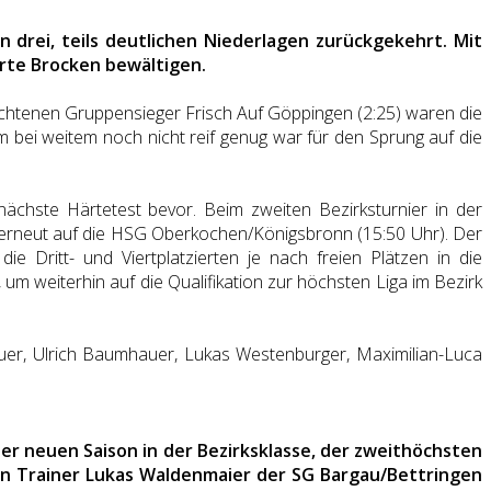
drei, teils deutlichen Niederlagen zurückgekehrt. Mit
arte Brocken bewältigen.
htenen Gruppensieger Frisch Auf Göppingen (2:25) waren die
m bei weitem noch nicht reif genug war für den Sprung auf die
chste Härtetest bevor. Beim zweiten Bezirksturnier in der
d erneut auf die HSG Oberkochen/Königsbronn (15:50 Uhr). Der
die Dritt- und Viertplatzierten je nach freien Plätzen in die
um weiterhin auf die Qualifikation zur höchsten Liga im Bezirk
theuer, Ulrich Baumhauer, Lukas Westenburger, Maximilian-Luca
er neuen Saison in der Bezirksklasse, der zweithöchsten
 von Trainer Lukas Waldenmaier der SG Bargau/Bettringen