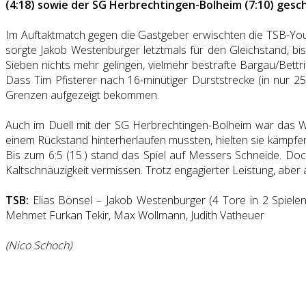
(4:18) sowie der SG Herbrechtingen-Bolheim (7:10) gesc
Im Auftaktmatch gegen die Gastgeber erwischten die TSB-Youn
sorgte Jakob Westenburger letztmals für den Gleichstand, bis
Sieben nichts mehr gelingen, vielmehr bestrafte Bargau/Bettr
Dass Tim Pfisterer nach 16-minütiger Durststrecke (in nur 25
Grenzen aufgezeigt bekommen.
Auch im Duell mit der SG Herbrechtingen-Bolheim war das W
einem Rückstand hinterherlaufen mussten, hielten sie kämpfer
Bis zum 6:5 (15.) stand das Spiel auf Messers Schneide. Doc
Kaltschnäuzigkeit vermissen. Trotz engagierter Leistung, aber
TSB:
Elias Bönsel – Jakob Westenburger (4 Tore in 2 Spielen),
Mehmet Furkan Tekir, Max Wollmann, Judith Vatheuer
(Nico Schoch)