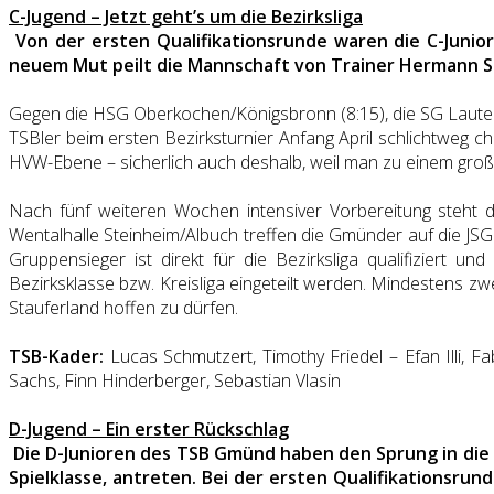
C-Jugend – Jetzt geht’s um die Bezirksliga
Von der ersten Qualifikationsrunde waren die C-Junio
neuem Mut peilt die Mannschaft von Trainer Hermann St
Gegen die HSG Oberkochen/Königsbronn (8:15), die SG Laute
TSBler beim ersten Bezirksturnier Anfang April schlichtweg c
HVW-Ebene – sicherlich auch deshalb, weil man zu einem großen
Nach fünf weiteren Wochen intensiver Vorbereitung steht 
Wentalhalle Steinheim/Albuch treffen die Gmünder auf die JS
Gruppensieger ist direkt für die Bezirksliga qualifiziert un
Bezirksklasse bzw. Kreisliga eingeteilt werden. Mindestens zw
Stauferland hoffen zu dürfen.
TSB-Kader:
Lucas Schmutzert, Timothy Friedel – Efan Illi, F
Sachs, Finn Hinderberger, Sebastian Vlasin
D-Jugend – Ein erster Rückschlag
Die D-Junioren des TSB Gmünd haben den Sprung in die B
Spielklasse, antreten. Bei der ersten Qualifikationsru