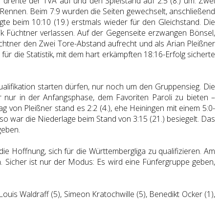
rehte der TVA auf und den Spielstand auf 2:5 (8.) um. Zwei
 Rennen. Beim 7:9 wurden die Seiten gewechselt, anschließend
e beim 10:10 (19.) erstmals wieder für den Gleichstand. Die
ik Füchtner verlassen. Auf der Gegenseite erzwangen Bönsel,
Füchtner den Zwei Tore-Abstand aufrecht und als Arian Pleißner
ür die Statistik, mit dem hart erkämpften 18:16-Erfolg sicherte
lifikation starten dürfen, nur noch um den Gruppensieg. Die
r nur in der Anfangsphase, dem Favoriten Paroli zu bieten –
g von Pleißner stand es 2:2 (4.), ehe Heiningen mit einem 5:0-
o war die Niederlage beim Stand von 3:15 (21.) besiegelt. Das
geben.
die Hoffnung, sich für die Württembergliga zu qualifizieren. Am
 Sicher ist nur der Modus: Es wird eine Fünfergruppe geben,
ouis Waldraff (5), Simeon Kratochwille (5), Benedikt Ocker (1),