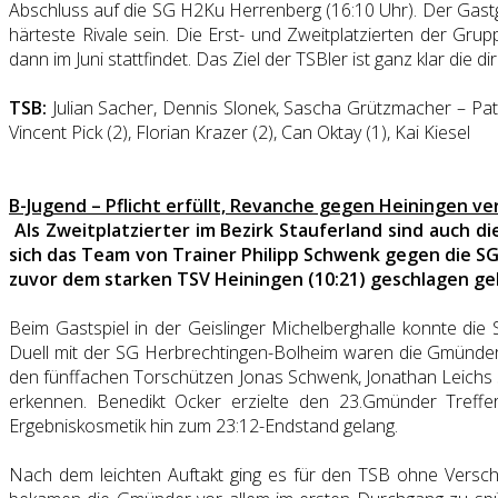
Abschluss auf die SG H2Ku Herrenberg (16:10 Uhr). Der Gastg
härteste Rivale sein. Die Erst- und Zweitplatzierten der Grupp
dann im Juni stattfindet. Das Ziel der TSBler ist ganz klar die di
TSB:
Julian Sacher, Dennis Slonek, Sascha Grützmacher – Patric
Vincent Pick (2), Florian Krazer (2), Can Oktay (1), Kai Kiesel
B-Jugend – Pflicht erfüllt, Revanche gegen Heiningen ve
Als Zweitplatzierter im Bezirk Stauferland sind auch 
sich das Team von Trainer Philipp Schwenk gegen die SG
zuvor dem starken TSV Heiningen (10:21) geschlagen ge
Beim Gastspiel in der Geislinger Michelberghalle konnte die
Duell mit der SG Herbrechtingen-Bolheim waren die Gmünder 
den fünffachen Torschützen Jonas Schwenk, Jonathan Leichs s
erkennen. Benedikt Ocker erzielte den 23.Gmünder Treffer
Ergebniskosmetik hin zum 23:12-Endstand gelang.
Nach dem leichten Auftakt ging es für den TSB ohne Versch