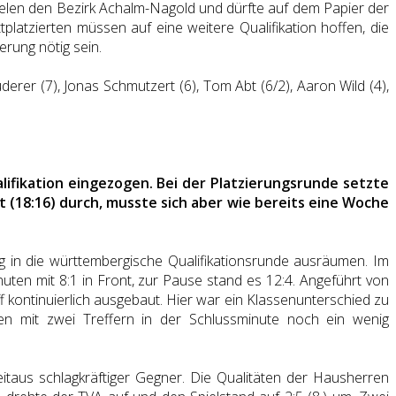
ielen den Bezirk Achalm-Nagold und dürfte auf dem Papier der
ttplatzierten müssen auf eine weitere Qualifikation hoffen, die
gerung nötig sein.
erer (7), Jonas Schmutzert (6), Tom Abt (6/2), Aaron Wild (4),
lifikation eingezogen. Bei der Platzierungsrunde setzte
 (18:16) durch, musste sich aber wie bereits eine Woche
ng in die württembergische Qualifikationsrunde ausräumen. Im
en mit 8:1 in Front, zur Pause stand es 12:4. Angeführt von
kontinuierlich ausgebaut. Hier war ein Klassenunterschied zu
gen mit zwei Treffern in der Schlussminute noch ein wenig
taus schlagkräftiger Gegner. Die Qualitäten der Hausherren