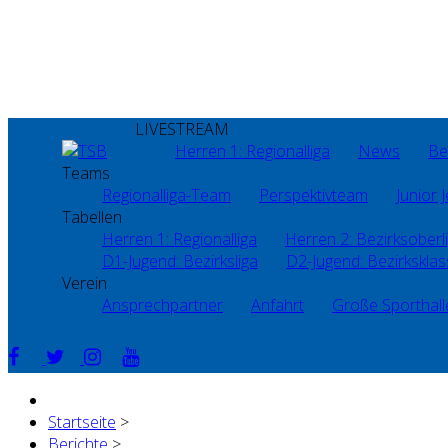
LIVESTREAM
Herren 1: Regionalliga
News
Be
Teams
Regionalliga-Team
Perspektivteam
Junior J
Tabellen
Herren 1: Regionalliga
Herren 2: Bezirksoberl
D1-Jugend: Bezirksliga
D2-Jugend: Bezirkskla
Verein
Ansprechpartner
Anfahrt
Große Sporthall
Startseite
>
Berichte
>