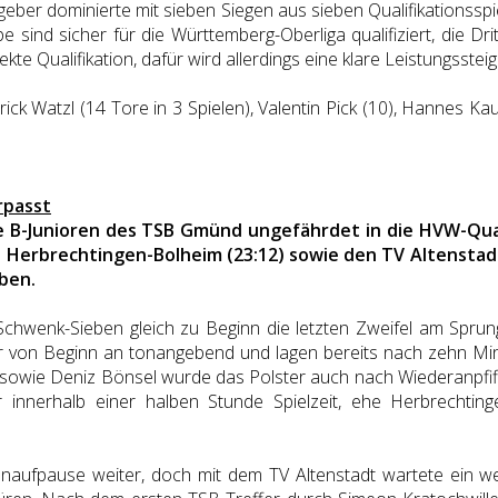
eber dominierte mit sieben Siegen aus sieben Qualifikationssp
e sind sicher für die Württemberg-Oberliga qualifiziert, die Dri
rekte Qualifikation, dafür wird allerdings eine klare Leistungsstei
k Watzl (14 Tore in 3 Spielen), Valentin Pick (10), Hannes Kaud
rpasst
die B-Junioren des TSB Gmünd ungefährdet in die HVW-Qua
 Herbrechtingen-Bolheim (23:12) sowie den TV Altenstadt
ben.
 Schwenk-Sieben gleich zu Beginn die letzten Zweifel am Spru
von Beginn an tonangebend und lagen bereits nach zehn Minut
owie Deniz Bönsel wurde das Polster auch nach Wiederanpfiff 
 innerhalb einer halben Stunde Spielzeit, ehe Herbrechtin
naufpause weiter, doch mit dem TV Altenstadt wartete ein wei