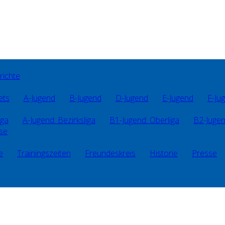
richte
ets
A-Jugend
B-Jugend
D-Jugend
E-Jugend
F-Ju
iga
A-Jugend: Bezirksliga
B1-Jugend: Oberliga
B2-Jugen
sse
e
Trainingszeiten
Freundeskreis
Historie
Presse