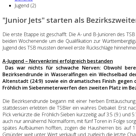
Jugend (2)
"Junior Jets" starten als Bezirkszweit
Die erste Etappe ist geschafft: Die A- und B-Junioren des T
beiden Wochenende um die Qualifikation zur Württemberglig
Jugend des TSB mussten derweil erste Rückschläge hinnehme
A-Jugend – Nervenkrimi erfolgreich bestanden
Das war nichts für schwache Nerven: Obwohl berei
Bezirksendrunde in Wasseralfingen ein Wechselbad der
Altenstadt (24:9) sowie ein dramatisches Finish gegen
Fröhlich im Siebenmeterwerfen den zweiten Platz im Bez
Die Bezirksendrunde begann mit einer herben Enttäuschung.
stattdessen erlebten die TSBler ein wahres Debakel. Erst na
Pick verkürzte die Fröhlich-Sieben kurzzeitig auf 3:5 (9.) u
auch nur annähernd Normalform, mit fünf Toren in Folge sorgte
spätes Aufbäumen hofften, zogen die Hausherren bis auf 11
Gmünder weit unter Wert verkauft und zugleich die letzte Chan