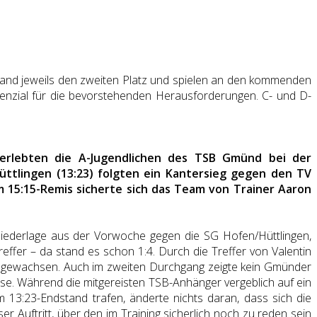
rland jeweils den zweiten Platz und spielen an den kommenden
enzial für die bevorstehenden Herausforderungen. C- und D-
 erlebten die A-Jugendlichen des TSB Gmünd bei der
üttlingen (13:23) folgten ein Kantersieg gegen den TV
m 15:15-Remis sicherte sich das Team von Trainer Aaron
Niederlage aus der Vorwoche gegen die SG Hofen/Hüttlingen,
ffer – da stand es schon 1:4. Durch die Treffer von Valentin
.) angewachsen. Auch im zweiten Durchgang zeigte kein Gmünder
isse. Während die mitgereisten TSB-Anhänger vergeblich auf ein
13:23-Endstand trafen, änderte nichts daran, dass sich die
r Auftritt, über den im Training sicherlich noch zu reden sein