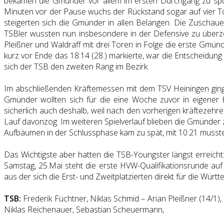
bekamen die Gmünder vor allem im ersten Durchgang zu spür
Minuten vor der Pause wuchs der Rückstand sogar auf vier To
steigerten sich die Gmünder in allen Belangen. Die Zuschau
TSBler wussten nun insbesondere in der Defensive zu überze
Pleißner und Waldraff mit drei Toren in Folge die erste Gmünd
kurz vor Ende das 18:14 (28.) markierte, war die Entscheidung 
sich der TSB den zweiten Rang im Bezirk.
Im abschließenden Kräftemessen mit dem TSV Heiningen ging 
Gmünder wollten sich für die eine Woche zuvor in eigener H
sicherlich auch deshalb, weil nach den vorherigen kräftezehre
Lauf davonzog. Im weiteren Spielverlauf blieben die Gmünder 
Aufbäumen in der Schlussphase kam zu spät, mit 10:21 musst
Das Wichtigste aber hatten die TSB-Youngster längst erreicht: 
Samstag, 25.Mai steht die erste HVW-Qualifikationsrunde au
aus der sich die Erst- und Zweitplatzierten direkt für die Württ
TSB:
Frederik Füchtner, Niklas Schmid – Arian Pleißner (14/1), 
Niklas Reichenauer, Sebastian Scheuermann,