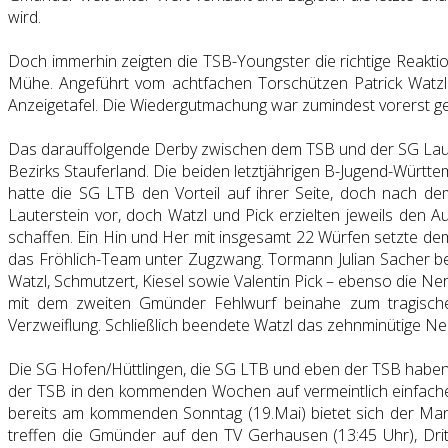
wird.
Doch immerhin zeigten die TSB-Youngster die richtige Reakti
Mühe. Angeführt vom achtfachen Torschützen Patrick Watzl w
Anzeigetafel. Die Wiedergutmachung war zumindest vorerst gelu
Das darauffolgende Derby zwischen dem TSB und der SG Laut
Bezirks Stauferland. Die beiden letztjährigen B-Jugend-Württe
hatte die SG LTB den Vorteil auf ihrer Seite, doch nach de
Lauterstein vor, doch Watzl und Pick erzielten jeweils de
schaffen. Ein Hin und Her mit insgesamt 22 Würfen setzte d
das Fröhlich-Team unter Zugzwang. Tormann Julian Sacher bew
Watzl, Schmutzert, Kiesel sowie Valentin Pick – ebenso die N
mit dem zweiten Gmünder Fehlwurf beinahe zum tragische
Verzweiflung. Schließlich beendete Watzl das zehnminütige 
Die SG Hofen/Hüttlingen, die SG LTB und eben der TSB haben nu
der TSB in den kommenden Wochen auf vermeintlich einfachere
bereits am kommenden Sonntag (19.Mai) bietet sich der Man
treffen die Gmünder auf den TV Gerhausen (13:45 Uhr), Dri