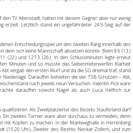
f den TV Altenstadt, hatten mit diesem Gegner aber nur wenig
rzielt. Letztlich stand ein ungefährdeter 24:9-Sieg auf der
denen Entscheidungsspiel um den zweiten Rang innerhalb des
, in dem sich keine Mannschaft absetzen konnte. Beim 8:6 (13.)
1 (22.) und 12:13 (26.). In den Schlussminuten legte erneut
pften Minuten und so musste das Siebenmeterwerfen Klarheit
bt vergab den ersten Wurf und da die SG dreimal traf, stand
Niederlage. Daraufhin behielten die vier TSB-Schützen – Abt,
Zwischenstand nach jeweils neun Versuchen. Valentin Pick wäre
achte daraufhin sowohl Nagel als auch Luca Helfrich zur
alifizieren. Als Zweitplatzierter des Bezirks Stauferland darf
n. Ein zweites Turnier wäre aber durchaus zu vermeiden, denn
el mit Köpfen zu machen: In der Markweghalle in Herrenberg
t (15:20 Uhr), Zweiter des Bezirks Neckar-Zollern, und zum