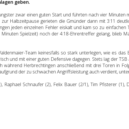
hlagen geben.
gster zwar einen guten Start und führten nach vier Minuten mit
 zur Halbzeitpause gerieten die Gmünder dann mit 3:11 deutlic
ingen jeden einzelnen Fehler eiskalt und kam so zu einfachen 
 Minuten Spielzeit) noch der 4:18-Ehrentreffer gelang, blieb Ma
aldenmaier-Team keinesfalls so stark unterlegen, wie es das
isch und mit einer guten Defensive dagegen. Stets lag der TSB a
h während Herbrechtingen anschließend mit drei Toren in Folg
 aufgrund der zu schwachen Angriffsleistung auch verdient, unter
 Raphael Schnaufer (2), Felix Bauer (2/1), Tim Pfisterer (1), D