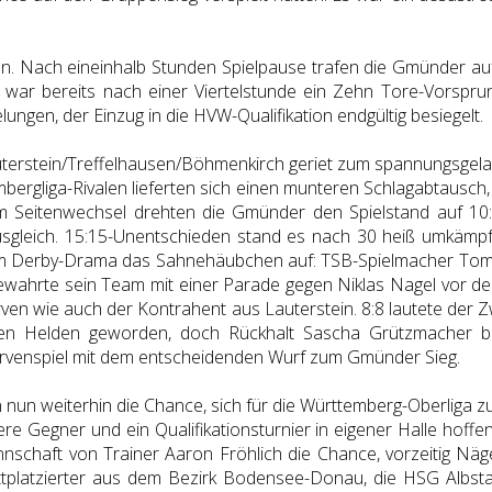
on. Nach eineinhalb Stunden Spielpause trafen die Gmünder au
ar bereits nach einer Viertelstunde ein Zehn Tore-Vorsprung e
ngen, der Einzug in die HVW-Qualifikation endgültig besiegelt.
erstein/Treffelhausen/Böhmenkirch geriet zum spannungsgela
mbergliga-Rivalen lieferten sich einen munteren Schlagabtausch
m Seitenwechsel drehten die Gmünder den Spielstand auf 10:1
n Ausgleich. 15:15-Unentschieden stand es nach 30 heiß umkäm
em Derby-Drama das Sahnehäubchen auf: TSB-Spielmacher Tom A
ahrte sein Team mit einer Parade gegen Niklas Nagel vor der 
erven wie auch der Kontrahent aus Lauterstein. 8:8 lautete der 
n Helden geworden, doch Rückhalt Sascha Grützmacher br
Nervenspiel mit dem entscheidenden Wurf zum Gmünder Sieg.
n weiterhin die Chance, sich für die Württemberg-Oberliga zu qu
 Gegner und ein Qualifikationsturnier in eigener Halle hoffe
nschaft von Trainer Aaron Fröhlich die Chance, vorzeitig Näg
ttplatzierter aus dem Bezirk Bodensee-Donau, die HSG Albstad