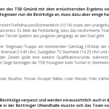
ren des TSB Gmünd mit dem ernüchternden Ergebnis von 
egmaier nun die Bezirksliga an, muss dazu aber einige h
rstein/Treffelhausen/Böhmenkirch (10:14) sowie den unangefoc
hancenlos. Es blieb die Feststellung, dass das neuformierte Tea
 Teil mit Spielern des jüngeren Jahrgangs an den Start geht.
der Stegmaier-Truppe am kommenden Samstag (18.Mai) der nä
G Brenztal (13:40 Uhr), Gastgeber TV Steinheim (14:25 Uhr) un
d der Zweite spielt eine weitere Qualifikationsrunde, während 
ei Siege benötigen die TSB-Youngster beim Turnier in Steinheim, 
abian Beuther, Florian Kruspel, Niklas Levin Retzler, Felix Va
ezirksliga verpasst und werden voraussichtlich auch in d
nde in der Bettringer Uhlandhalle musste sich das Team