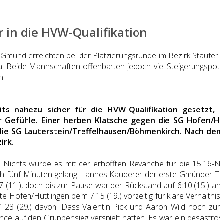
er in die HVW-Qualifikation
SB Gmünd erreichten bei der Platzierungsrunde im Bezirk Staufe
a. Beide Mannschaften offenbarten jedoch viel Steigerungspot
n.
ts nahezu sicher für die HVW-Qualifikation gesetzt,
 Gefühle. Einer herben Klatsche gegen die SG Hofen/H
 die SG Lauterstein/Treffelhausen/Böhmenkirch. Nach de
irk.
 Nichts wurde es mit der erhofften Revanche für die 15:16-
ch fünf Minuten gelang Hannes Kauderer der erste Gmünder Tre
nd 5:7 (11.), doch bis zur Pause war der Rückstand auf 6:10 (15
 Hofen/Hüttlingen beim 7:15 (19.) vorzeitig für klare Verhältn
:23 (29.) davon. Dass Valentin Pick und Aaron Wild noch zum 
ce auf den Gruppensieg verspielt hatten. Es war ein desaströse