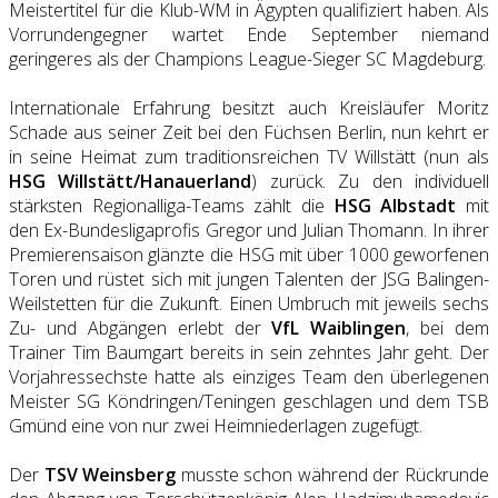
Meistertitel für die Klub-WM in Ägypten qualifiziert haben. Als
Vorrundengegner wartet Ende September niemand
geringeres als der Champions League-Sieger SC Magdeburg.
Internationale Erfahrung besitzt auch Kreisläufer Moritz
Schade aus seiner Zeit bei den Füchsen Berlin, nun kehrt er
in seine Heimat zum traditionsreichen TV Willstätt (nun als
HSG Willstätt/Hanauerland
) zurück. Zu den individuell
stärksten Regionalliga-Teams zählt die
HSG Albstadt
mit
den Ex-Bundesligaprofis Gregor und Julian Thomann. In ihrer
Premierensaison glänzte die HSG mit über 1000 geworfenen
Toren und rüstet sich mit jungen Talenten der JSG Balingen-
Weilstetten für die Zukunft. Einen Umbruch mit jeweils sechs
Zu- und Abgängen erlebt der
VfL Waiblingen
, bei dem
Trainer Tim Baumgart bereits in sein zehntes Jahr geht. Der
Vorjahressechste hatte als einziges Team den überlegenen
Meister SG Köndringen/Teningen geschlagen und dem TSB
Gmünd eine von nur zwei Heimniederlagen zugefügt.
Der
TSV Weinsberg
musste schon während der Rückrunde