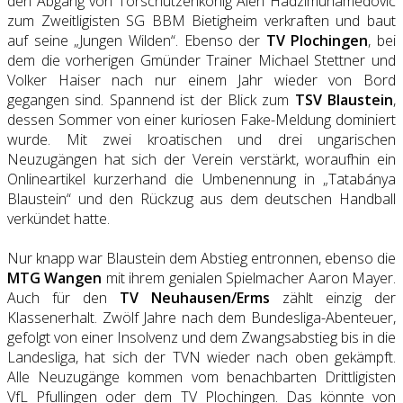
den Abgang von Torschützenkönig Alen Hadzimuhamedovic
zum Zweitligisten SG BBM Bietigheim verkraften und baut
auf seine „Jungen Wilden“. Ebenso der
TV Plochingen
, bei
dem die vorherigen Gmünder Trainer Michael Stettner und
Volker Haiser nach nur einem Jahr wieder von Bord
gegangen sind. Spannend ist der Blick zum
TSV Blaustein
,
dessen Sommer von einer kuriosen Fake-Meldung dominiert
wurde. Mit zwei kroatischen und drei ungarischen
Neuzugängen hat sich der Verein verstärkt, woraufhin ein
Onlineartikel kurzerhand die Umbenennung in „Tatabánya
Blaustein“ und den Rückzug aus dem deutschen Handball
verkündet hatte.
Nur knapp war Blaustein dem Abstieg entronnen, ebenso die
MTG Wangen
mit ihrem genialen Spielmacher Aaron Mayer.
Auch für den
TV Neuhausen/Erms
zählt einzig der
Klassenerhalt. Zwölf Jahre nach dem Bundesliga-Abenteuer,
gefolgt von einer Insolvenz und dem Zwangsabstieg bis in die
Landesliga, hat sich der TVN wieder nach oben gekämpft.
Alle Neuzugänge kommen vom benachbarten Drittligisten
VfL Pfullingen oder dem TV Plochingen. Das könnte von