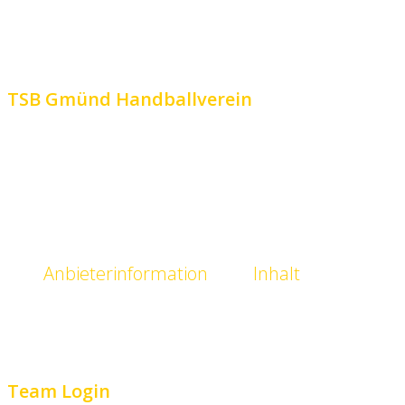
TSB Gmünd Handballverein
Turn- und Sportbund Schwäbisch Gmünd 1844 e.V.
Löhle 1
73527 Schwäbisch Gmünd
(0 71 71) 7 57 93
info@tsb.gd
Anbieterinformation
Inhalt
Kontakt
Videos
Impressum
Spieler
Datenschutz
Team Login