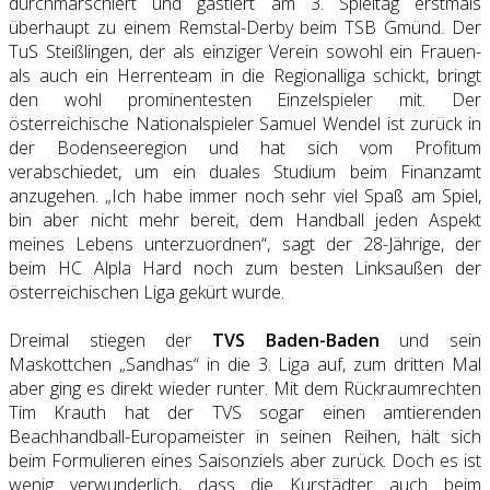
durchmarschiert und gastiert am 3. Spieltag erstmals
überhaupt zu einem Remstal-Derby beim TSB Gmünd. Der
TuS Steißlingen, der als einziger Verein sowohl ein Frauen-
als auch ein Herrenteam in die Regionalliga schickt, bringt
den wohl prominentesten Einzelspieler mit. Der
österreichische Nationalspieler Samuel Wendel ist zurück in
der Bodenseeregion und hat sich vom Profitum
verabschiedet, um ein duales Studium beim Finanzamt
anzugehen. „Ich habe immer noch sehr viel Spaß am Spiel,
bin aber nicht mehr bereit, dem Handball jeden Aspekt
meines Lebens unterzuordnen“, sagt der 28-Jährige, der
beim HC Alpla Hard noch zum besten Linksaußen der
österreichischen Liga gekürt wurde.
Dreimal stiegen der
TVS Baden-Baden
und sein
Maskottchen „Sandhas“ in die 3. Liga auf, zum dritten Mal
aber ging es direkt wieder runter. Mit dem Rückraumrechten
Tim Krauth hat der TVS sogar einen amtierenden
Beachhandball-Europameister in seinen Reihen, hält sich
beim Formulieren eines Saisonziels aber zurück. Doch es ist
wenig verwunderlich, dass die Kurstädter auch beim