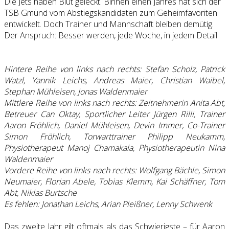
Die Jets haben Blut geleckt. Binnen einen Jahres hat sich der
TSB Gmünd vom Abstiegskandidaten zum Geheimfavoriten
entwickelt. Doch Trainer und Mannschaft bleiben demütig.
Der Anspruch: Besser werden, jede Woche, in jedem Detail.
Hintere Reihe von links nach rechts: Stefan Scholz, Patrick
Watzl, Yannik Leichs, Andreas Maier, Christian Waibel,
Stephan Mühleisen, Jonas Waldenmaier
Mittlere Reihe von links nach rechts: Zeitnehmerin Anita Abt,
Betreuer Can Oktay, Sportlicher Leiter Jürgen Rilli, Trainer
Aaron Fröhlich, Daniel Mühleisen, Devin Immer, Co-Trainer
Simon Fröhlich, Torwarttrainer Philipp Neukamm,
Physiotherapeut Manoj Chamakala, Physiotherapeutin Nina
Waldenmaier
Vordere Reihe von links nach rechts: Wolfgang Bächle, Simon
Neumaier, Florian Abele, Tobias Klemm, Kai Schäffner, Tom
Abt, Niklas Burtsche
Es fehlen: Jonathan Leichs, Arian Pleißner, Lenny Schwenk
Das zweite Jahr gilt oftmals als das Schwierigste – für Aaron