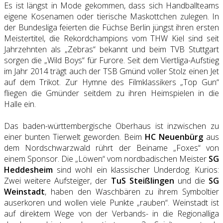
Es ist längst in Mode gekommen, dass sich Handballteams
eigene Kosenamen oder tierische Maskottchen zulegen. In
der Bundesliga feierten die Füchse Berlin jüngst ihren ersten
Meistertitel, die Rekordchampions vom THW Kiel sind seit
Jahrzehnten als „Zebras“ bekannt und beim TVB Stuttgart
sorgen die „Wild Boys“ für Furore. Seit dem Viertliga-Aufstieg
im Jahr 2014 trägt auch der TSB Gmünd voller Stolz einen Jet
auf dem Trikot. Zur Hymne des Filmklassikers „Top Gun“
fliegen die Gmünder seitdem zu ihren Heimspielen in die
Halle ein.
Das baden-württembergische Oberhaus ist inzwischen zu
einer bunten Tierwelt geworden. Beim
HC Neuenbürg
aus
dem Nordschwarzwald rührt der Beiname „Foxes“ von
einem Sponsor. Die „Löwen“ vom nordbadischen Meister
SG
Heddesheim
sind wohl ein klassischer Underdog. Kurios:
Zwei weitere Aufsteiger, der
TuS Steißlingen
und die
SG
Weinstadt
, haben den Waschbären zu ihrem Symboltier
auserkoren und wollen viele Punkte „rauben“. Weinstadt ist
auf direktem Wege von der Verbands- in die Regionalliga