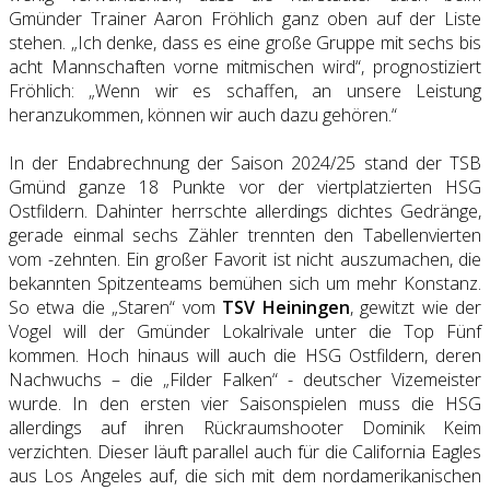
Gmünder Trainer Aaron Fröhlich ganz oben auf der Liste
stehen. „Ich denke, dass es eine große Gruppe mit sechs bis
acht Mannschaften vorne mitmischen wird“, prognostiziert
Fröhlich: „Wenn wir es schaffen, an unsere Leistung
heranzukommen, können wir auch dazu gehören.“
In der Endabrechnung der Saison 2024/25 stand der TSB
Gmünd ganze 18 Punkte vor der viertplatzierten HSG
Ostfildern. Dahinter herrschte allerdings dichtes Gedränge,
gerade einmal sechs Zähler trennten den Tabellenvierten
vom -zehnten. Ein großer Favorit ist nicht auszumachen, die
bekannten Spitzenteams bemühen sich um mehr Konstanz.
So etwa die „Staren“ vom
TSV Heiningen
, gewitzt wie der
Vogel will der Gmünder Lokalrivale unter die Top Fünf
kommen. Hoch hinaus will auch die HSG Ostfildern, deren
Nachwuchs – die „Filder Falken“ - deutscher Vizemeister
wurde. In den ersten vier Saisonspielen muss die HSG
allerdings auf ihren Rückraumshooter Dominik Keim
verzichten. Dieser läuft parallel auch für die California Eagles
aus Los Angeles auf, die sich mit dem nordamerikanischen