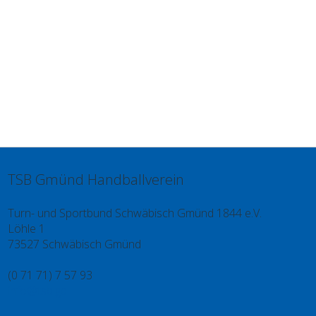
TSB Gmünd Handballverein
Turn- und Sportbund Schwäbisch Gmünd 1844 e.V.
Löhle 1
73527 Schwäbisch Gmünd
(0 71 71) 7 57 93
info@tsb.gd