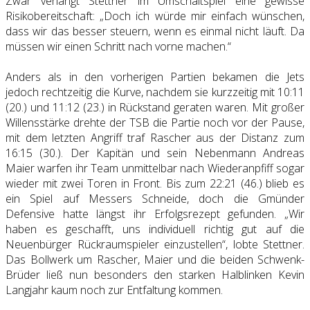
Zwar verlangt Stettner im Umschaltspiel eine gewisse
Risikobereitschaft: „Doch ich würde mir einfach wünschen,
dass wir das besser steuern, wenn es einmal nicht läuft. Da
müssen wir einen Schritt nach vorne machen.“
Anders als in den vorherigen Partien bekamen die Jets
jedoch rechtzeitig die Kurve, nachdem sie kurzzeitig mit 10:11
(20.) und 11:12 (23.) in Rückstand geraten waren. Mit großer
Willensstärke drehte der TSB die Partie noch vor der Pause,
mit dem letzten Angriff traf Rascher aus der Distanz zum
16:15 (30.). Der Kapitän und sein Nebenmann Andreas
Maier warfen ihr Team unmittelbar nach Wiederanpfiff sogar
wieder mit zwei Toren in Front. Bis zum 22:21 (46.) blieb es
ein Spiel auf Messers Schneide, doch die Gmünder
Defensive hatte längst ihr Erfolgsrezept gefunden. „Wir
haben es geschafft, uns individuell richtig gut auf die
Neuenbürger Rückraumspieler einzustellen“, lobte Stettner.
Das Bollwerk um Rascher, Maier und die beiden Schwenk-
Brüder ließ nun besonders den starken Halblinken Kevin
Langjahr kaum noch zur Entfaltung kommen.