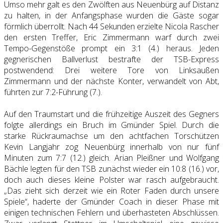
Umso mehr galt es den Zwölften aus Neuenbürg auf Distanz
zu halten, in der Anfangsphase wurden die Gäste sogar
förmlich überrollt. Nach 44 Sekunden erzielte Nicola Rascher
den ersten Treffer, Eric Zimmermann warf durch zwei
Tempo-Gegenstöße prompt ein 3:1 (4.) heraus. Jeden
gegnerischen Ballverlust bestrafte der TSB-Express
postwendend: Drei weitere Tore von Linksaußen
Zimmermann und der nächste Konter, verwandelt von Abt,
führten zur 7:2-Führung (7.).
Auf den Traumstart und die frühzeitige Auszeit des Gegners
folgte allerdings ein Bruch im Gmünder Spiel. Durch die
starke Rückraumachse um den achtfachen Torschützen
Kevin Langjahr zog Neuenbürg innerhalb von nur fünf
Minuten zum 7:7 (12.) gleich. Arian Pleißner und Wolfgang
Bächle legten für den TSB zunächst wieder ein 10:8 (16.) vor,
doch auch dieses kleine Polster war rasch aufgebraucht.
„Das zieht sich derzeit wie ein Roter Faden durch unsere
Spiele“, haderte der Gmünder Coach in dieser Phase mit
einigen technischen Fehlern und überhasteten Abschlüssen.