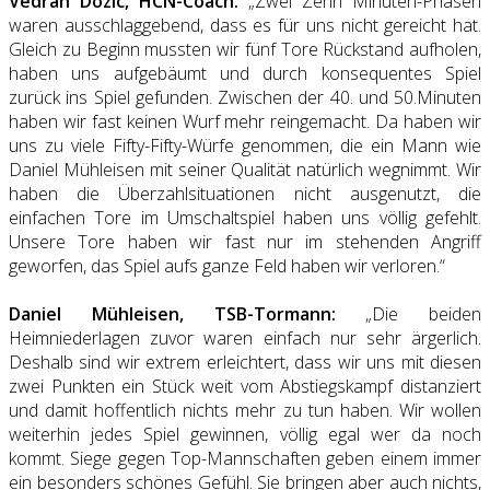
Vedran Dozic, HCN-Coach:
„Zwei Zehn Minuten-Phasen
waren ausschlaggebend, dass es für uns nicht gereicht hat.
Gleich zu Beginn mussten wir fünf Tore Rückstand aufholen,
haben uns aufgebäumt und durch konsequentes Spiel
zurück ins Spiel gefunden. Zwischen der 40. und 50.Minuten
haben wir fast keinen Wurf mehr reingemacht. Da haben wir
uns zu viele Fifty-Fifty-Würfe genommen, die ein Mann wie
Daniel Mühleisen mit seiner Qualität natürlich wegnimmt. Wir
haben die Überzahlsituationen nicht ausgenutzt, die
einfachen Tore im Umschaltspiel haben uns völlig gefehlt.
Unsere Tore haben wir fast nur im stehenden Angriff
geworfen, das Spiel aufs ganze Feld haben wir verloren.“
Daniel Mühleisen, TSB-Tormann:
„Die beiden
Heimniederlagen zuvor waren einfach nur sehr ärgerlich.
Deshalb sind wir extrem erleichtert, dass wir uns mit diesen
zwei Punkten ein Stück weit vom Abstiegskampf distanziert
und damit hoffentlich nichts mehr zu tun haben. Wir wollen
weiterhin jedes Spiel gewinnen, völlig egal wer da noch
kommt. Siege gegen Top-Mannschaften geben einem immer
ein besonders schönes Gefühl. Sie bringen aber auch nichts,