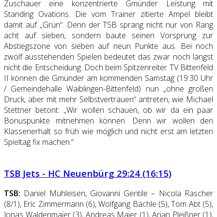
Zuschauer eine konzentrierte Gmünder Leistung mit
Standing Ovations. Die vom Trainer zitierte Ampel bleibt
damit auf „Grün“. Denn der TSB sprang nicht nur von Rang
acht auf sieben, sondern baute seinen Vorsprung zur
Abstiegszone von sieben auf neun Punkte aus. Bei noch
zwölf ausstehenden Spielen bedeutet das zwar noch längst
nicht die Entscheidung. Doch beim Spitzenreiter TV Bittenfeld
II können die Gmünder am kommenden Samstag (19:30 Uhr
/ Gemeindehalle Waiblingen-Bittenfeld) nun „ohne großen
Druck, aber mit mehr Selbstvertrauen“ antreten, wie Michael
Stettner betont: „Wir wollen schauen, ob wir da ein paar
Bonuspunkte mitnehmen können. Denn wir wollen den
Klassenerhalt so früh wie möglich und nicht erst am letzten
Spieltag fix machen.“
TSB Jets - HC Neuenbürg 29:24 (16:15)
TSB:
Daniel Mühleisen, Giovanni Gentile – Nicola Rascher
(8/1), Eric Zimmermann (6), Wolfgang Bächle (5), Tom Abt (5),
Jonas Waldenmaier (3), Andreas Maier (1), Arian Pleißner (1),