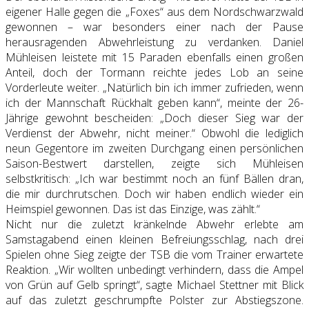
eigener Halle gegen die „Foxes“ aus dem Nordschwarzwald
gewonnen – war besonders einer nach der Pause
herausragenden Abwehrleistung zu verdanken. Daniel
Mühleisen leistete mit 15 Paraden ebenfalls einen großen
Anteil, doch der Tormann reichte jedes Lob an seine
Vorderleute weiter. „Natürlich bin ich immer zufrieden, wenn
ich der Mannschaft Rückhalt geben kann“, meinte der 26-
Jährige gewohnt bescheiden: „Doch dieser Sieg war der
Verdienst der Abwehr, nicht meiner.“ Obwohl die lediglich
neun Gegentore im zweiten Durchgang einen persönlichen
Saison-Bestwert darstellen, zeigte sich Mühleisen
selbstkritisch: „Ich war bestimmt noch an fünf Bällen dran,
die mir durchrutschen. Doch wir haben endlich wieder ein
Heimspiel gewonnen. Das ist das Einzige, was zählt.“
Nicht nur die zuletzt kränkelnde Abwehr erlebte am
Samstagabend einen kleinen Befreiungsschlag, nach drei
Spielen ohne Sieg zeigte der TSB die vom Trainer erwartete
Reaktion. „Wir wollten unbedingt verhindern, dass die Ampel
von Grün auf Gelb springt“, sagte Michael Stettner mit Blick
auf das zuletzt geschrumpfte Polster zur Abstiegszone.