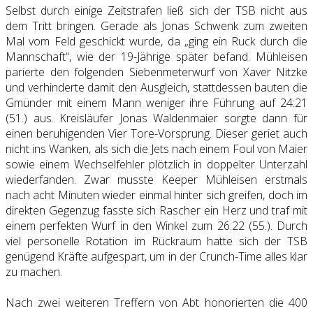
Selbst durch einige Zeitstrafen ließ sich der TSB nicht aus
dem Tritt bringen. Gerade als Jonas Schwenk zum zweiten
Mal vom Feld geschickt wurde, da „ging ein Ruck durch die
Mannschaft“, wie der 19-Jährige später befand. Mühleisen
parierte den folgenden Siebenmeterwurf von Xaver Nitzke
und verhinderte damit den Ausgleich, stattdessen bauten die
Gmünder mit einem Mann weniger ihre Führung auf 24:21
(51.) aus. Kreisläufer Jonas Waldenmaier sorgte dann für
einen beruhigenden Vier Tore-Vorsprung. Dieser geriet auch
nicht ins Wanken, als sich die Jets nach einem Foul von Maier
sowie einem Wechselfehler plötzlich in doppelter Unterzahl
wiederfanden. Zwar musste Keeper Mühleisen erstmals
nach acht Minuten wieder einmal hinter sich greifen, doch im
direkten Gegenzug fasste sich Rascher ein Herz und traf mit
einem perfekten Wurf in den Winkel zum 26:22 (55.). Durch
viel personelle Rotation im Rückraum hatte sich der TSB
genügend Kräfte aufgespart, um in der Crunch-Time alles klar
zu machen.
Nach zwei weiteren Treffern von Abt honorierten die 400