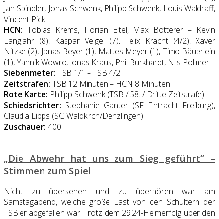
Jan Spindler, Jonas Schwenk, Philipp Schwenk, Louis Waldraff,
Vincent Pick
HCN:
Tobias Krems, Florian Eitel, Max Botterer – Kevin
Langjahr (8), Kaspar Veigel (7), Felix Kracht (4/2), Xaver
Nitzke (2), Jonas Beyer (1), Mattes Meyer (1), Timo Bäuerlein
(1), Yannik Wowro, Jonas Kraus, Phil Burkhardt, Nils Pollmer
Siebenmeter:
TSB 1/1 – TSB 4/2
Zeitstrafen:
TSB 12 Minuten – HCN 8 Minuten
Rote Karte:
Philipp Schwenk (TSB / 58. / Dritte Zeitstrafe)
Schiedsrichter:
Stephanie Ganter (SF Eintracht Freiburg),
Claudia Lipps (SG Waldkirch/Denzlingen)
Zuschauer:
400
„Die Abwehr hat uns zum Sieg geführt“ –
Stimmen zum Spiel
Nicht zu übersehen und zu überhören war am
Samstagabend, welche große Last von den Schultern der
TSBler abgefallen war. Trotz dem 29:24-Heimerfolg über den