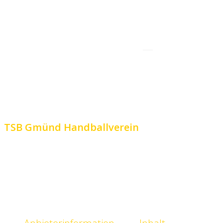
TSB Gmünd Handballverein
Turn- und Sportbund Schwäbisch Gmünd 1844 e.V.
Löhle 1
73527 Schwäbisch Gmünd
(0 71 71) 7 57 93
info@tsb.gd