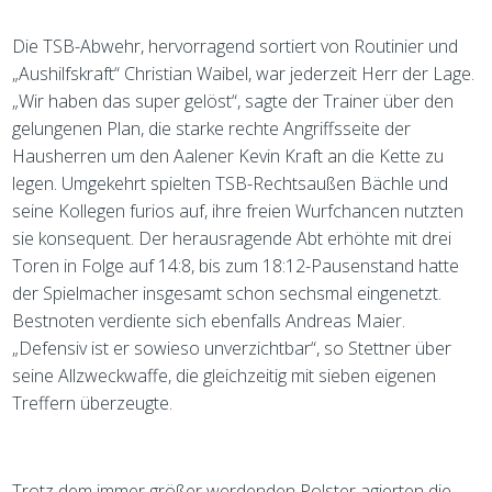
Die TSB-Abwehr, hervorragend sortiert von Routinier und
„Aushilfskraft“ Christian Waibel, war jederzeit Herr der Lage.
„Wir haben das super gelöst“, sagte der Trainer über den
gelungenen Plan, die starke rechte Angriffsseite der
Hausherren um den Aalener Kevin Kraft an die Kette zu
legen. Umgekehrt spielten TSB-Rechtsaußen Bächle und
seine Kollegen furios auf, ihre freien Wurfchancen nutzten
sie konsequent. Der herausragende Abt erhöhte mit drei
Toren in Folge auf 14:8, bis zum 18:12-Pausenstand hatte
der Spielmacher insgesamt schon sechsmal eingenetzt.
Bestnoten verdiente sich ebenfalls Andreas Maier.
„Defensiv ist er sowieso unverzichtbar“, so Stettner über
seine Allzweckwaffe, die gleichzeitig mit sieben eigenen
Treffern überzeugte.
Trotz dem immer größer werdenden Polster agierten die