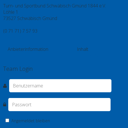
Turn- und Sportbund Schwäbisch Gmünd 1844 e.V.
Löhle 1
73527 Schwäbisch Gmünd
(0 71 71) 7 57 93
info@tsb.gd
Anbieterinformation
Inhalt
Kontakt
Impressum
Datenschutz
Videos
Spieler
Team Login
Angemeldet bleiben