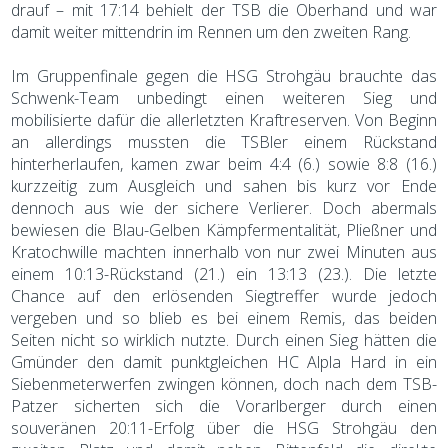
drauf – mit 17:14 behielt der TSB die Oberhand und war
damit weiter mittendrin im Rennen um den zweiten Rang.
Im Gruppenfinale gegen die HSG Strohgäu brauchte das
Schwenk-Team unbedingt einen weiteren Sieg und
mobilisierte dafür die allerletzten Kraftreserven. Von Beginn
an allerdings mussten die TSBler einem Rückstand
hinterherlaufen, kamen zwar beim 4:4 (6.) sowie 8:8 (16.)
kurzzeitig zum Ausgleich und sahen bis kurz vor Ende
dennoch aus wie der sichere Verlierer. Doch abermals
bewiesen die Blau-Gelben Kämpfermentalität, Pließner und
Kratochwille machten innerhalb von nur zwei Minuten aus
einem 10:13-Rückstand (21.) ein 13:13 (23.). Die letzte
Chance auf den erlösenden Siegtreffer wurde jedoch
vergeben und so blieb es bei einem Remis, das beiden
Seiten nicht so wirklich nutzte. Durch einen Sieg hätten die
Gmünder den damit punktgleichen HC Alpla Hard in ein
Siebenmeterwerfen zwingen können, doch nach dem TSB-
Patzer sicherten sich die Vorarlberger durch einen
souveränen 20:11-Erfolg über die HSG Strohgäu den