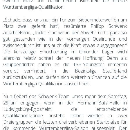
zweiten Platz und damit neben Bittenfeld die direkte
Württembergliga-Qualifikation.
„Schade, dass uns nur ein Tor zum Siebenmeterwerfen um
Platz zwei gefehlt hat“, resümierte Philipp Schwenk
anschließend, „leider sind wir in der Abwehr nicht ganz so
gut gestanden wie in der vorherigen Qualirunde und
zwischendurch ist uns auch die Kraft etwas ausgegangen.“
Die kurzzeitige Ernüchterung im Gmünder Lager wich
allerdins relativ schnell der neuen Hoffnung. Denn als
Gruppendritter haben es die TSB-Youngster immerhin
vorerst verhindert, in die Bezirksliga Stauferland
zurückzufallen, und dürfen sich weiterhin Chancen auf die
Württembergliga-Qualifikation ausrechnen.
Nun fiebert das Schwenk-Team umso mehr dem Samstag,
29.Juni entgegen, wenn in der Hermann-Batz-Halle in
Ludwigsburg-Eglosheim die entscheidende
Qualifikationsrunde ansteht. Dabei werden in zwei
Dreiergruppen die letzten drei verbliebenen Startplätze für
die kommende Württembergliga-Saison ausgespielt. Der