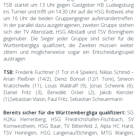
TSB startet um 13 Uhr gegen Gastgeber HB Ludwigsburg
ins Turnier und trifft um 14:30 Uhr auf die HSG Rottweil, ehe
um 16 Uhr die beiden Gruppengegner aufeinandertreffen.
In der parallel dazu ausgetragenen, zweiten Gruppe stehen
sich der TV Altenstadt, HSG Albstadt und TSV Bönnigheim
gegenüber. Die Sieger jeder Gruppe sind sicher für die
Württembergliga qualifiziert, die Zweiten müssen weiter
zittern und möglicherweise sogar ein Entscheidungsspiel
austragen
TSB:
Frederik Füchtner (1 Tor in 4 Spielen), Niklas Schmid –
Arian Pleißner (14/2), Deniz Bönsel (12/1 Tore), Simeon
Kratochwille (11), Louis Waldraff (9), Jonas Schwenk (6),
Daniel Fritz (3), Benedikt Ocker (2), Jakob Kienzler
(1),Sebastian Vlasin, Paul Fritz, Sebastian Scheuermann
Bereits sicher für die Württembergliga qualifiziert:
SG
H2Ku Herrenberg, HSG Friedrichshafen-Fischbach, SV
Kornwestheim, HSG Baar, TV Bittenfeld 2, Alpla HC Hard,
TSV Heiningen, HSG Langenau/Elchingen, MTG Wangen,