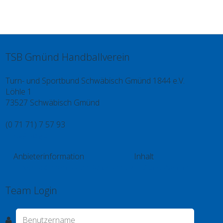
TSB Gmünd Handballverein
Turn- und Sportbund Schwäbisch Gmünd 1844 e.V.
Löhle 1
73527 Schwäbisch Gmünd
(0 71 71) 7 57 93
info@tsb.gd
Anbieterinformation
Inhalt
Kontakt
Impressum
Datenschutz
Videos
Spieler
Team Login