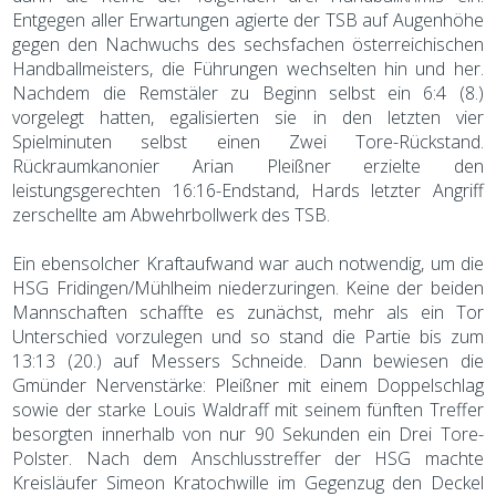
Entgegen aller Erwartungen agierte der TSB auf Augenhöhe
gegen den Nachwuchs des sechsfachen österreichischen
Handballmeisters, die Führungen wechselten hin und her.
Nachdem die Remstäler zu Beginn selbst ein 6:4 (8.)
vorgelegt hatten, egalisierten sie in den letzten vier
Spielminuten selbst einen Zwei Tore-Rückstand.
Rückraumkanonier Arian Pleißner erzielte den
leistungsgerechten 16:16-Endstand, Hards letzter Angriff
zerschellte am Abwehrbollwerk des TSB.
Ein ebensolcher Kraftaufwand war auch notwendig, um die
HSG Fridingen/Mühlheim niederzuringen. Keine der beiden
Mannschaften schaffte es zunächst, mehr als ein Tor
Unterschied vorzulegen und so stand die Partie bis zum
13:13 (20.) auf Messers Schneide. Dann bewiesen die
Gmünder Nervenstärke: Pleißner mit einem Doppelschlag
sowie der starke Louis Waldraff mit seinem fünften Treffer
besorgten innerhalb von nur 90 Sekunden ein Drei Tore-
Polster. Nach dem Anschlusstreffer der HSG machte
Kreisläufer Simeon Kratochwille im Gegenzug den Deckel