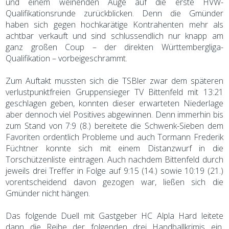
und einem weinenden Auge auf die erste HVW-
Qualifikationsrunde zurückblicken. Denn die Gmünder
haben sich gegen hochkarätige Kontrahenten mehr als
achtbar verkauft und sind schlussendlich nur knapp am
ganz großen Coup – der direkten Württembergliga-
Qualifikation – vorbeigeschrammt.
Zum Auftakt mussten sich die TSBler zwar dem späteren
verlustpunktfreien Gruppensieger TV Bittenfeld mit 13:21
geschlagen geben, konnten dieser erwarteten Niederlage
aber dennoch viel Positives abgewinnen. Denn immerhin bis
zum Stand von 7:9 (8.) bereitete die Schwenk-Sieben dem
Favoriten ordentlich Probleme und auch Tormann Frederik
Füchtner konnte sich mit einem Distanzwurf in die
Torschützenliste eintragen. Auch nachdem Bittenfeld durch
jeweils drei Treffer in Folge auf 9:15 (14.) sowie 10:19 (21.)
vorentscheidend davon gezogen war, ließen sich die
Gmünder nicht hängen.
Das folgende Duell mit Gastgeber HC Alpla Hard leitete
dann die Reihe der folgenden drei Handballkrimis ein.