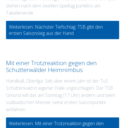
stehen nach dem zweiten Spieltag punktlos am
Tabellenende.
Weiterlesen: Nächster Tiefschlag: TSB gibt den
ersten Saisonsieg aus der Hand
Mit einer Trotzreaktion gegen den
Schutterwälder Heimnimbus
Handball, Oberliga: Seit über einem Jahr ist der TuS
Schutterwald in eigener Halle ungeschlagen. Der TSB
Gmünd will das am Sonntag (17 Uhr) ändern und beim
südbadischen Meister seine ersten Saisonpunkte
einfahren.
Weiterlesen: Mit einer Trotzreaktion gegen den