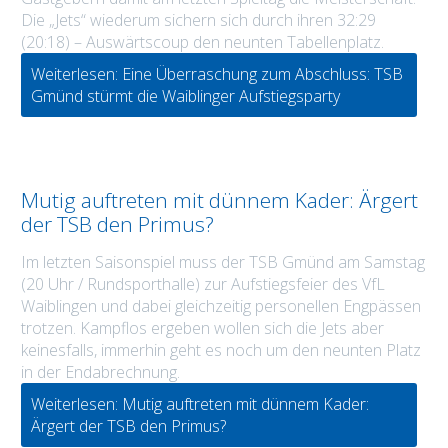
Die „Jets“ wiederum sichern sich durch ihren 32:29
(20:18) – Auswärtscoup den neunten Tabellenplatz.
Weiterlesen: Eine Überraschung zum Abschluss: TSB
Gmünd stürmt die Waiblinger Aufstiegsparty
Mutig auftreten mit dünnem Kader: Ärgert
der TSB den Primus?
Im letzten Saisonspiel muss der TSB Gmünd am Samstag
(20 Uhr / Rundsporthalle) zur Aufstiegsfeier des VfL
Waiblingen und dabei gleichzeitig personellen Engpässen
trotzen. Kampflos ergeben wollen sich die Jets aber
keinesfalls, immerhin geht es noch um den neunten Platz
in der Endabrechnung.
Weiterlesen: Mutig auftreten mit dünnem Kader:
Ärgert der TSB den Primus?