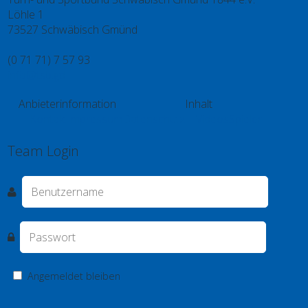
Löhle 1
73527 Schwäbisch Gmünd
(0 71 71) 7 57 93
info@tsb.gd
Anbieterinformation
Inhalt
Kontakt
Impressum
Datenschutz
Videos
Spieler
Team Login
Angemeldet bleiben