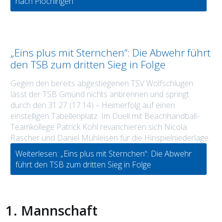
nach Plochingen
„Eins plus mit Sternchen“: Die Abwehr führt
den TSB zum dritten Sieg in Folge
Gegen den bereits abgestiegenen TSV Wolfschlugen
lässt der TSB Gmünd nichts anbrennen und springt
durch den 31:27 (17:14) – Heimerfolg auf einen
einstelligen Tabellenplatz. Im Duell mit Beachhandball-
Teamkollege Patrick Kohl revanchieren sich Nicola
Rascher und Daniel Mühleisen für die Hinspielniederlage.
Weiterlesen: „Eins plus mit Sternchen“: Die Abwehr
führt den TSB zum dritten Sieg in Folge
1. Mannschaft