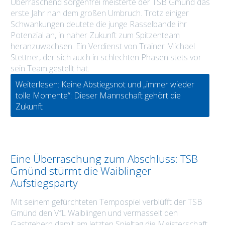
Überraschend sorgenfrei meisterte der TSB Gmünd das
erste Jahr nah dem großen Umbruch. Trotz einiger
Schwankungen deutete die junge Rasselbande ihr
Potenzial an, in naher Zukunft zum Spitzenteam
heranzuwachsen. Ein Verdienst von Trainer Michael
Stettner, der sich auch in schlechten Phasen stets vor
sein Team gestellt hat.
Weiterlesen: Keine Abstiegsnot und „immer wieder
tolle Momente“: Dieser Mannschaft gehört die
Zukunft
Eine Überraschung zum Abschluss: TSB
Gmünd stürmt die Waiblinger
Aufstiegsparty
Mit seinem gefürchteten Tempospiel verblüfft der TSB
Gmünd den VfL Waiblingen und vermasselt den
Gastgebern damit am letzten Spieltag die Meisterschaft.