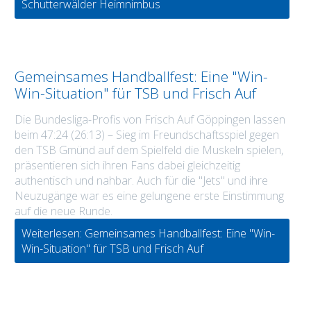
Schutterwälder Heimnimbus
Gemeinsames Handballfest: Eine "Win-
Win-Situation" für TSB und Frisch Auf
Die Bundesliga-Profis von Frisch Auf Göppingen lassen
beim 47:24 (26:13) – Sieg im Freundschaftsspiel gegen
den TSB Gmünd auf dem Spielfeld die Muskeln spielen,
präsentieren sich ihren Fans dabei gleichzeitig
authentisch und nahbar. Auch für die "Jets" und ihre
Neuzugänge war es eine gelungene erste Einstimmung
auf die neue Runde.
Weiterlesen: Gemeinsames Handballfest: Eine "Win-
Win-Situation" für TSB und Frisch Auf