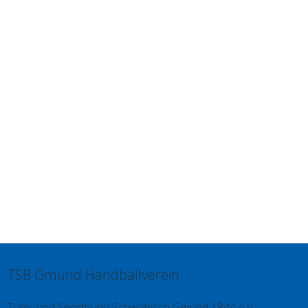
TSB Gmünd Handballverein
Turn- und Sportbund Schwäbisch Gmünd 1844 e.V.