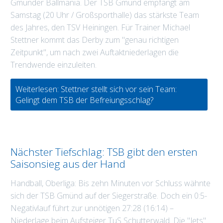
Gmünder Ballmania. Der TSB Gmünd empfängt am
Samstag (20 Uhr / Großsporthalle) das stärkste Team
des Jahres, den TSV Heiningen. Für Trainer Michael
Stettner kommt das Derby zum "genau richtigen
Zeitpunkt", um nach zwei Auftaktniederlagen die
Trendwende einzuleiten.
Weiterlesen: Stettner stellt sich vor sein Team:
Gelingt dem TSB der Befreiungsschlag?
Nächster Tiefschlag: TSB gibt den ersten
Saisonsieg aus der Hand
Handball, Oberliga: Bis zehn Minuten vor Schluss wähnte
sich der TSB Gmünd auf der Siegerstraße. Doch ein 0:5-
Negativlauf führt zur unnötigen 27:28 (16:14) –
Niederlage beim Aufsteiger TuS Schutterwald. Die "Jets"