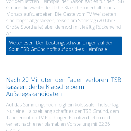
Vor dem letzten Heimspiel der Saison galt es für den TSB
Gmünd die zweite deutliche Klatsche innerhalb eines
Monats aufzuarbeiten. Die Gäste vom TV Weilstetten
sind längst abgestiegen, reisen am Samstag (20 Uhr /
Große Sporthalle) aber dennoch mit kräftig Rückenwind
an.
Weiterlesen: Den Leistungsschwankungen auf der
Spur: TSB Gmünd hofft auf positives Heimfinale
Nach 20 Minuten den Faden verloren: TSB
kassiert derbe Klatsche beim
Aufstiegskandidaten
Auf das Stimmungshoch folgt ein kolossaler Tiefschlag.
Nur eine Halbzeit lang schafft es der TSB Gmünd, dem
Tabellendritten TV Plochingen Paroli zu bieten und
verliert nach einer blamablen Vorstellung mit 22:36
(14:16).