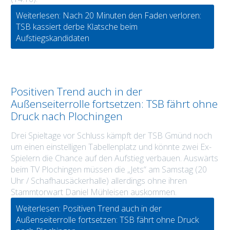
Weiterlesen: Nach 20 Minuten den Faden verloren:
TSB kassiert derbe Klatsche beim
Aufstiegskandidaten
Positiven Trend auch in der
Außenseiterrolle fortsetzen: TSB fährt ohne
Druck nach Plochingen
Drei Spieltage vor Schluss kämpft der TSB Gmünd noch
um einen einstelligen Tabellenplatz und könnte zwei Ex-
Spielern die Chance auf den Aufstieg verbauen. Auswärts
beim TV Plochingen müssen die „Jets“ am Samstag (20
Uhr / Schafhausäckerhalle) allerdings ohne ihren
Stammtorwart Daniel Mühleisen auskommen.
Weiterlesen: Positiven Trend auch in der
Außenseiterrolle fortsetzen: TSB fährt ohne Druck