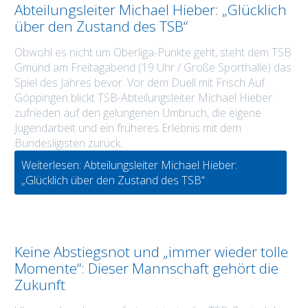
Abteilungsleiter Michael Hieber: „Glücklich
über den Zustand des TSB“
Obwohl es nicht um Oberliga-Punkte geht, steht dem TSB
Gmünd am Freitagabend (19 Uhr / Große Sporthalle) das
Spiel des Jahres bevor. Vor dem Duell mit Frisch Auf
Göppingen blickt TSB-Abteilungsleiter Michael Hieber
zufrieden auf den gelungenen Umbruch, die eigene
Jugendarbeit und ein früheres Erlebnis mit dem
Bundesligisten zurück.
Weiterlesen: Abteilungsleiter Michael Hieber:
„Glücklich über den Zustand des TSB“
Keine Abstiegsnot und „immer wieder tolle
Momente“: Dieser Mannschaft gehört die
Zukunft