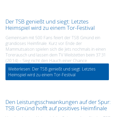
Der TSB genießt und siegt: Letztes
Heimspiel wird zu einem Tor-Festival
Gemeinsam mit 500 Fans feiert der TSB Gmünd ein
grandioses Heimfinale. Kurz vor Ende der
Mammutsaison spielen sich die Jets nochmals in einen
Torerausch und lassen dem TV Weilstetten beim 37:31
(20:14) – Sieg nicht den Hauch einer Chance.
Weiterlesen: Der TSB genießt und siegt: Letztes
Heimspiel wird zu einem Tor-Festival
Den Leistungsschwankungen auf der Spur:
TSB Gmünd hofft auf positives Heimfinale